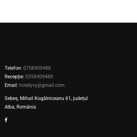
Telefon:
0758409488
Recepție:
0358409488
Email:
hotelyvy@gmail.com
Sebeș, Mihail Kogălniceanu 61, județul
Alba, România