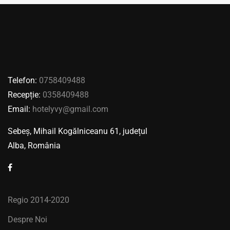
Telefon:
0758409488
Recepție:
0358409488
Email:
hotelyvy@gmail.com
Sebeș, Mihail Kogălniceanu 61, județul
Alba, România
Regio 2014-2020
Despre Noi