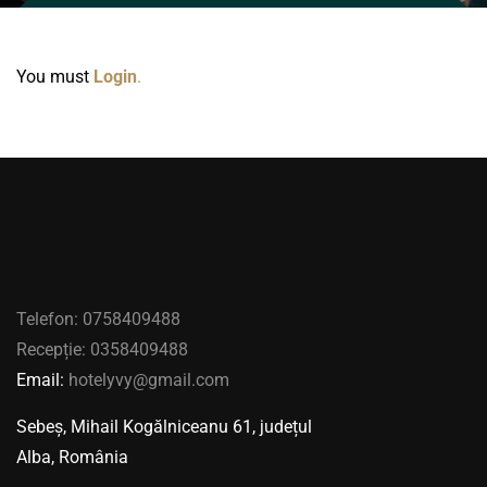
You must
Login
.
Telefon:
0758409488
Recepție:
0358409488
Email:
hotelyvy@gmail.com
Sebeș, Mihail Kogălniceanu 61, județul
Alba, România