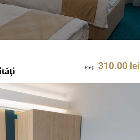
310.00 le
Preț:
tăți