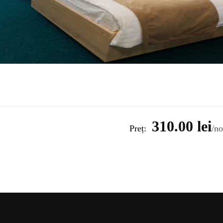
310.00 lei
Preț:
no