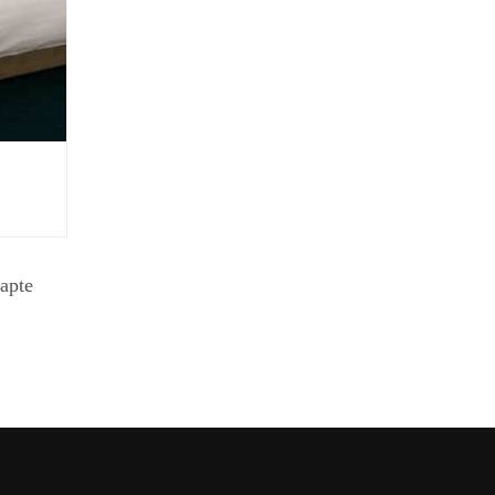
Camere Single
Camera single
apte