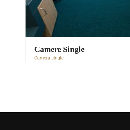
Camere Single
Camera single
apte