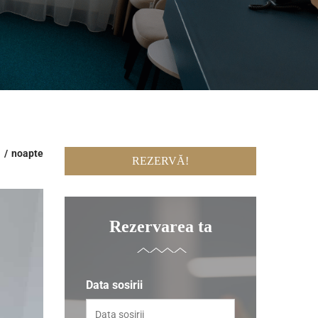
i
noapte
REZERVĂ!
Rezervarea ta
Data sosirii