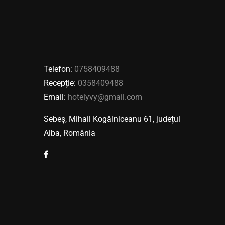
Telefon:
0758409488
Recepție:
0358409488
Email:
hotelyvy@gmail.com
Sebeș, Mihail Kogălniceanu 61, județul
Alba, România