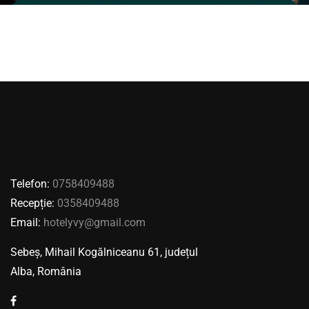
Telefon:
0758409488
Recepție:
0358409488
Email:
hotelyvy@gmail.com
Sebeș, Mihail Kogălniceanu 61, județul
Alba, România